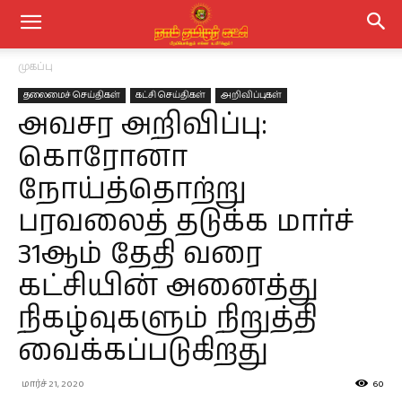
முகப்பு
தலைமைச் செய்திகள்
கட்சி செய்திகள்
அறிவிப்புகள்
அவசர அறிவிப்பு:
கொரோனா
நோய்த்தொற்று
பரவலைத் தடுக்க மார்ச்
31ஆம் தேதி வரை
கட்சியின் அனைத்து
நிகழ்வுகளும் நிறுத்தி
வைக்கப்படுகிறது
மார்ச் 21, 2020
60