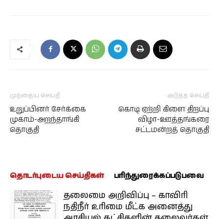
முந்தைய செய்தி
அடுத்த செய்தி
உறுப்பினர் சேர்க்கை
கொடி ஏற்றி கிளை திறப்பு
முகாம்-அறந்தாங்கி
விழா-ஊத்தங்கரை
தொகுதி
சட்டமன்றத் தொகுதி
தொடர்புடைய செய்திகள்
பரிந்துரைக்கப்படுபவை
தலைமை அறிவிப்பு – காவிரி
நதிநீர் உரிமை மீட்க அனைத்து
அரசியல் கட்சிகளின் தலைவர்கள்