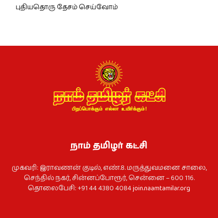
புதியதொரு தேசம் செய்வோம்
நாம் தமிழர் கட்சி
முகவரி: இராவணன் குடில், எண்.8. மருத்துவமனை சாலை,
செந்தில் நகர், சின்னப்போரூர், சென்னை – 600 116.
தொலைபேசி: +91 44 4380 4084
join.naamtamilar.org