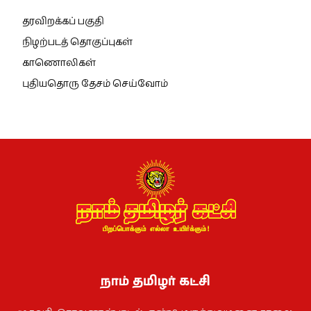
தரவிறக்கப் பகுதி
நிழற்படத் தொகுப்புகள்
காணொலிகள்
புதியதொரு தேசம் செய்வோம்
நாம் தமிழர் கட்சி