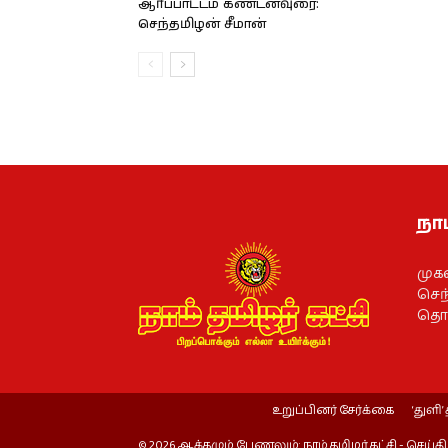
ஆர்ப்பாட்டம் கண்டனவுரை:
செந்தமிழன் சீமான்
நாம
முக
செந்
தொல
உறுப்பினர் சேர்க்கை
‘துளி’ 
© 2026 ஆக்கமும் பேணலும்: நாம் தமிழர் கட்சி - செய்தி