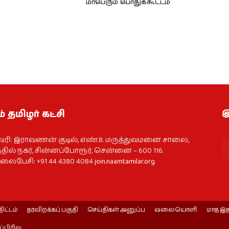
மாபெரும் பொதுக்கூட்டம்
் தமிழர் கட்சி
இ
வரி: இராவணன் குடில், எண்.8. மருத்துவமனை சாலை,
தில் நகர், சின்னப்போரூர், சென்னை – 600 116.
ைபேசி: +91 44 4380 4084
join.naamtamilar.org
திட்டம்
தரவிறக்கப் பகுதி
செய்திகள் அனுப்ப
வலையொளி
மாத இத
ப்பிரிவு