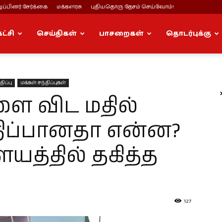
ப்பினர் சேர்க்கை
மக்களரசு
புதியதொரு தேசம் செய்வோம்!
கட்சி
செய்திகள்
பாசறைகள்
தொடர்புக்கு
ிப்பு
மக்கள் சந்திப்புகள்
ை விட மதில்
திப்பானதா என்ன?
ையத்தில் தகித்த
127