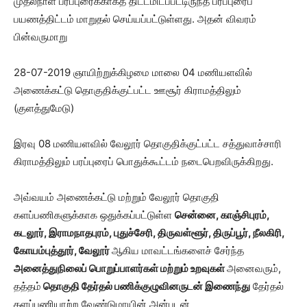
முதல்நாள் பரப்புரைக்காகத் திட்டமிடப்பட்டிருந்த பரப்புரைப்
பயணத்திட்டம் மாறுதல் செய்யப்பட்டுள்ளது. அதன் விவரம்
பின்வருமாறு
28-07-2019 ஞாயிற்றுக்கிழமை மாலை 04 மணியளவில்
அணைக்கட்டு தொகுதிக்குட்பட்ட ஊசூர் கிராமத்திலும்
(குளத்துமேடு)
இரவு 08 மணியளவில் வேலூர் தொகுதிக்குட்பட்ட சத்துவாச்சாரி
கிராமத்திலும் பரப்புரைப் பொதுக்கூட்டம் நடைபெறவிருக்கிறது.
அவ்வயம் அணைக்கட்டு மற்றும் வேலூர் தொகுதி
களப்பணிகளுக்காக ஒதுக்கப்பட்டுள்ள
சென்னை, காஞ்சிபுரம்,
கடலூர், இராமநாதபுரம், புதுச்சேரி, திருவள்ளூர்
, திருப்பூர், நீலகிரி,
கோயம்புத்தூர், வேலூர்
ஆகிய மாவட்டங்களைச் சேர்ந்த
அனைத்துநிலைப் பொறுப்பாளர்கள் மற்றும் உறவுகள்
அனைவரும்,
தத்தம்
தொகுதி தேர்தல் பணிக்குழுவினருடன் இணைந்து
தேர்தல்
களப்பணியாற்ற வேண்டுமாயின் அன்புடன்