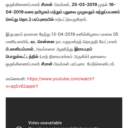
ஒருங்கிணைப்பாளர்
சீமான்
அவர்கள்,
25-03-2019
முதல்
16-
04-2019 வரை தமிழகம் மற்றும் புதுவை முழுவதும் சுற்றுப்பயணம்
செய்து
தொடர் பரப்புரையில்
ஈடுபட்டுவருகிறார்.
இருபதாம் நாளான நேற்று 13-04-2019 சனிக்கிழமை மாலை 05
மணியளவில்,
வட சென்னை
நாடாளுமன்றத் தொகுதி வேட்பாளர்
பி.
காளியம்மாள்
, அவர்களை ஆதரித்து
இராயபுரம்
பொதுக்கூட்டத்தில்
(பரத் திரையரங்கம் அருகில்) தலைமை
ஒருங்கிணைப்பாளர்
சீமான்
அவர்கள் பரப்புரை மேற்கொண்டார்.
காணொளி:
https://www.youtube.com/watch?
v=aqSv92aqekY