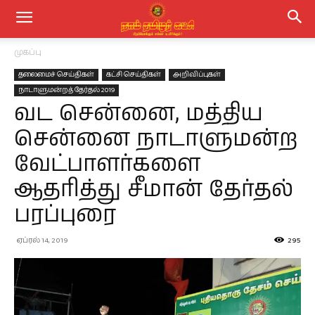
முகப்பு
தலைமைச் செய்திகள்
கட்சி செய்திகள்
அறிவிப்புகள்
நாடாளுமன்றத் தேர்தல் 2019
வட சென்னை, மத்திய
சென்னை நாடாளுமன்ற
வேட்பாளர்களை
ஆதரித்து சீமான் தேர்தல்
பரப்புரை
ஏப்ரல் 14, 2019
295