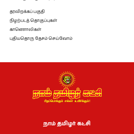
தரவிறக்கப் பகுதி
நிழற்படத் தொகுப்புகள்
காணொலிகள்
புதியதொரு தேசம் செய்வோம்
நாம் தமிழர் கட்சி