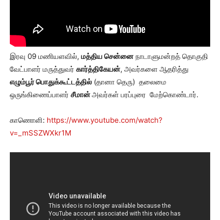
இரவு 09 மணியளவில்,
மத்திய சென்னை
நாடாளுமன்றத் தொகுதி
வேட்பாளர் மருத்துவர்
கார்த்திகேயன்
, அவர்களை ஆதரித்து
எழும்பூர் பொதுக்கூட்டத்தில்
(தானா தெரு) தலைமை
ஒருங்கிணைப்பாளர்
சீமான்
அவர்கள் பரப்புரை மேற்கொண்டார்.
காணொளி:
https://www.youtube.com/watch?
v=_mSSZWXkr1M