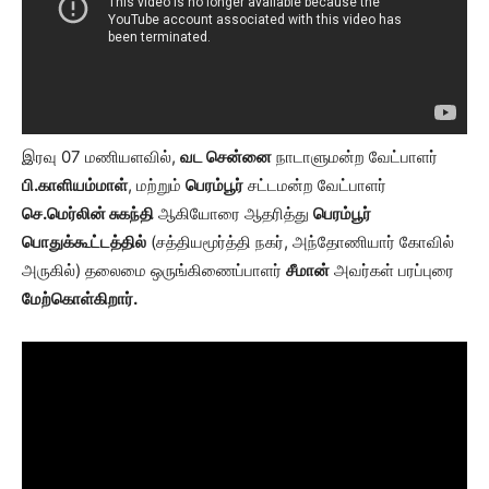
இரவு 07 மணியளவில்,
வட சென்னை
நாடாளுமன்ற வேட்பாளர்
பி.
காளியம்மாள்
, மற்றும்
பெரம்பூர்
சட்டமன்ற வேட்பாளர்
செ.மெர்லின் சுகந்தி
ஆகியோரை ஆதரித்து
பெரம்பூர்
பொதுக்கூட்டத்தில்
(சத்தியமூர்த்தி நகர், அந்தோணியார் கோவில்
அருகில்) தலைமை ஒருங்கிணைப்பாளர்
சீமான்
அவர்கள் பரப்புரை
மேற்கொள்கிறார்.