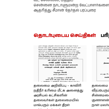
வட சென்னை, மத்திய
சென்னை நாடாளுமன்ற வேட்பாளர்கள
ஆதரித்து சீமான் தேர்தல் பரப்புரை
தொடர்புடைய செய்திகள்
பர
தலைமை அறிவிப்பு – காவிரி
தலைமை அற
நதிநீர் உரிமை மீட்க அனைத்து
வீரப்பெரும
அரசியல் கட்சிகளின்
சின்னமலை 
தலைவர்கள் தலைமையில்
குணாளன் 
மாபெரும் மக்கள் திரள்
நாள் மலர