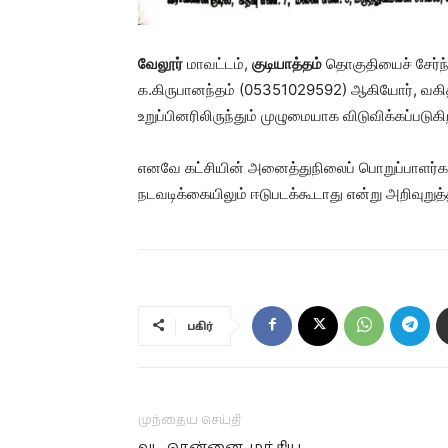
வேலூர்
மாவட்டம்,
குடியாத்தம்
தொகுதியைச் சேர்ந்
க.கிருபானந்தம் (05351029592) ஆகியோர், வகித்த
உறுப்பினரிலிருந்தும் முழுமையாக விடுவிக்கப்படுகி
எனவே கட்சியின் அனைத்துநிலைப் பொறுப்பாளர்களு
நடவடிக்கையிலும் ஈடுபடக்கூடாது என்று அறிவுறுத்த
பகிர்
முந்தைய செய்தி