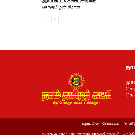
ஆர்ப்பாட்டம் கண்டனவுரை:
செந்தமிழன் சீமான்
நாம
முக
செந்
தொல
உறுப்பினர் சேர்க்கை
‘துளி’ 
© 2026 ஆக்கமும் பேணலும்: நாம் தமிழர் கட்சி - செய்தி