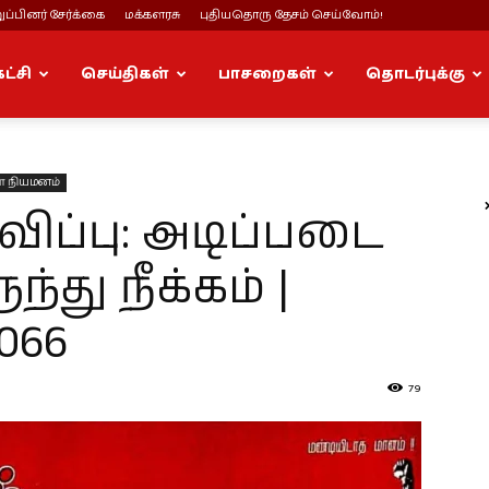
ப்பினர் சேர்க்கை
மக்களரசு
புதியதொரு தேசம் செய்வோம்!
கட்சி
செய்திகள்
பாசறைகள்
தொடர்புக்கு
் நியமனம்
ப்பு: அடிப்படை
்து நீக்கம் |
066
79