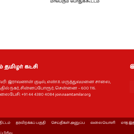
மாபெரும் பொதுக்கூட்டம்
் தமிழர் கட்சி
இ
வரி: இராவணன் குடில், எண்.8. மருத்துவமனை சாலை,
தில் நகர், சின்னப்போரூர், சென்னை – 600 116.
ைபேசி: +91 44 4380 4084
join.naamtamilar.org
திட்டம்
தரவிறக்கப் பகுதி
செய்திகள் அனுப்ப
வலையொளி
மாத இத
ப்பிரிவு