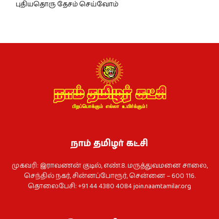
புதியதொரு தேசம் செய்வோம்
நாம் தமிழர் கட்சி
முகவரி: இராவணன் குடில், எண்.8. மருத்துவமனை சாலை,
செந்தில் நகர், சின்னப்போரூர், சென்னை – 600 116.
தொலைபேசி: +91 44 4380 4084
join.naamtamilar.org