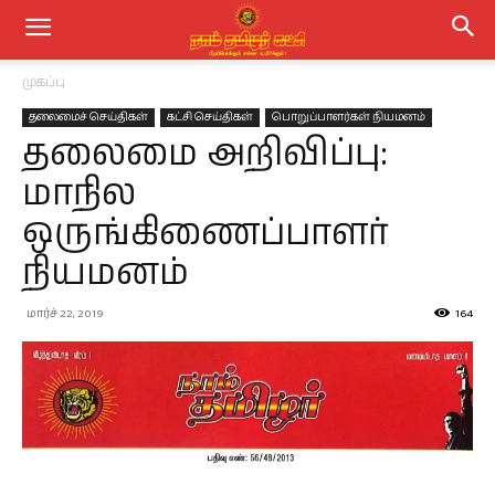
முகப்பு
தலைமைச் செய்திகள்
கட்சி செய்திகள்
பொறுப்பாளர்கள் நியமனம்
தலைமை அறிவிப்பு:
மாநில
ஒருங்கிணைப்பாளர்
நியமனம்
மார்ச் 22, 2019
164