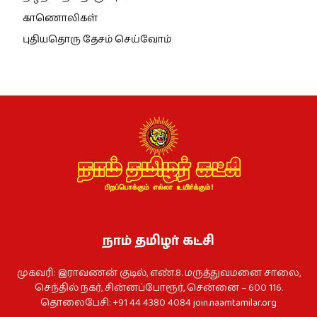
காணொலிகள்
புதியதொரு தேசம் செய்வோம்
நாம் தமிழர் கட்சி
முகவரி: இராவணன் குடில், எண்.8. மருத்துவமனை சாலை,
செந்தில் நகர், சின்னப்போரூர், சென்னை – 600 116.
தொலைபேசி: +91 44 4380 4084
join.naamtamilar.org