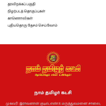
தரவிறக்கப் பகுதி
நிழற்படத் தொகுப்புகள்
காணொலிகள்
புதியதொரு தேசம் செய்வோம்
நாம் தமிழர் கட்சி
முகவரி: இராவணன் குடில், எண்.8. மருத்துவமனை சாலை,