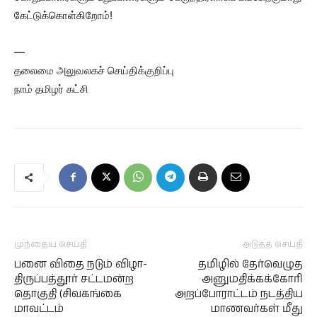
கேட்டுக்கொள்கிறோம்!
—
தலைமை அலுவலகச் செய்திக்குறிப்பு
நாம் தமிழர் கட்சி
முந்தைய செய்தி
அடுத்த செய்தி
பனை விதை நடும் விழா-
தமிழில் தேர்வெழுத
திருப்பத்தூர் சட்டமன்ற
அனுமதிக்கக்கோரி
தொகுதி (சிவகங்கை
அறப்போராட்டம் நடத்திய
மாவட்டம்
மாணவர்கள் மீது