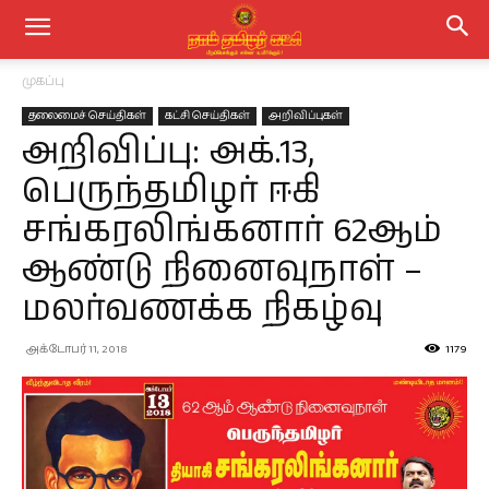
முகப்பு
தலைமைச் செய்திகள்
கட்சி செய்திகள்
அறிவிப்புகள்
அறிவிப்பு: அக்.13,
பெருந்தமிழர் ஈகி
சங்கரலிங்கனார் 62ஆம்
ஆண்டு நினைவுநாள் –
மலர்வணக்க நிகழ்வு
அக்டோபர் 11, 2018
1179