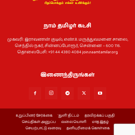
நாம் தமிழர் கட்சி
முகவரி: இராவணன் குடில், எண்.8. மருத்துவமனை சாலை,
செந்தில் நகர், சின்னப்போரூர், சென்னை – 600 116.
தொலைபேசி: +91 44 4380 4084
join.naamtamilar.org
இணைந்திருங்கள்
உறுப்பினர் சேர்க்கை
‘துளி’ திட்டம்
தரவிறக்கப் பகுதி
செய்திகள் அனுப்ப
வலையொளி
மாத இதழ்
செயற்பாட்டு வரைவு
தனியுரிமைக் கொள்கை