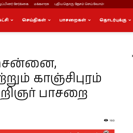
ப்பினர் சேர்க்கை
மக்களரசு
புதியதொரு தேசம் செய்வோம்!
கட்சி
செய்திகள்
பாசறைகள்
தொடர்புக்கு
 சென்னை,
்றும் காஞ்சிபுரம்
கறிஞர் பாசறை
193