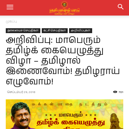
முகப்பு
தலைமைச் செய்திகள்
கட்சி செய்திகள்
அறிவிப்புகள்
அறிவிப்பு: மாபெரும்
தமிழ்க் கையெழுத்து
விழா – தமிழால்
இணைவோம்! தமிழராய்
எழுவோம்!
செப்டம்பர் 29, 2018
701