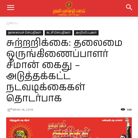
முகப்பு
தலைமைச் செய்திகள்
கட்சி செய்திகள்
அறிவிப்புகள்
சுற்றறிக்கை: தலைமை
ஒருங்கிணைப்பாளர்
சீமான் கைது –
அடுத்தக்கட்ட
நடவடிக்கைகள்
தொடர்பாக
ஜூலை 18, 2018
148