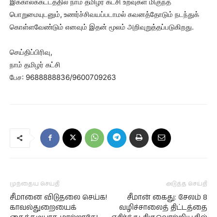
இக்காலக்கட்டத்தில் நாம் தமிழர் கட்சி உறவுகள் மிகுந்த
பொறுமையுடனும், உணர்ச்சிவயப்படாமல் கவனத்தோடும் நடந்துக்
கொள்ளவேண்டும் எனவும் இதன் மூலம் அறிவுறுத்தப்படுகிறது.
செய்திப்பிரிவு,
நாம் தமிழர் கட்சி
பேச: 9688888836/9600709263
முந்தைய செய்தி
அடுத்த செய்தி
சீமானை விடுதலை செய்க!
சீமான் கைது: சேலம் 8
காவல்துறையைக்
வழிச்சாலைத் திட்டத்தை