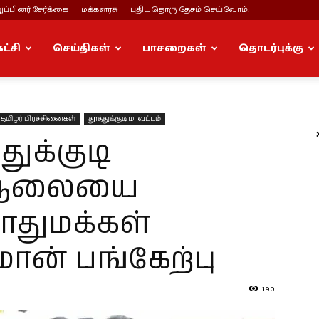
ப்பினர் சேர்க்கை
மக்களரசு
புதியதொரு தேசம் செய்வோம்!
கட்சி
செய்திகள்
பாசறைகள்
தொடர்புக்கு
தமிழர் பிரச்சினைகள்
தூத்துக்குடி மாவட்டம்
துக்குடி
் ஆலையை
ொதுமக்கள்
மான் பங்கேற்பு
190