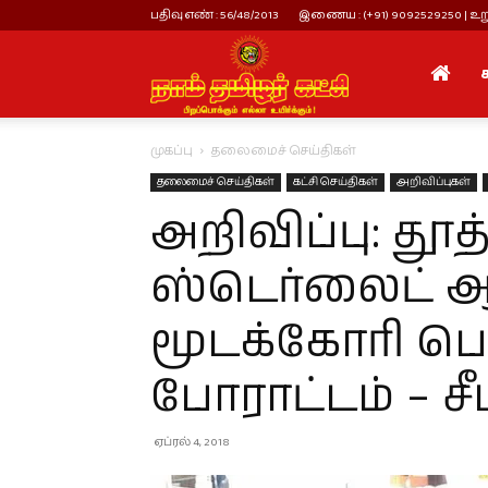
பதிவு எண் : 56/48/2013
இணைய : (+91) 9092529250 | உறு
நாம்
முகப்பு
தலைமைச் செய்திகள்
தமிழர்
தலைமைச் செய்திகள்
கட்சி செய்திகள்
அறிவிப்புகள்
அறிவிப்பு: தூத்
கட்சி
ஸ்டெர்லைட
மூடக்கோரி ப
போராட்டம் – சீ
ஏப்ரல் 4, 2018