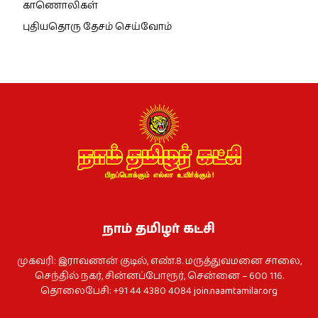
காணொலிகள்
புதியதொரு தேசம் செய்வோம்
நாம் தமிழர் கட்சி
முகவரி: இராவணன் குடில், எண்.8. மருத்துவமனை சாலை,
செந்தில் நகர், சின்னப்போரூர், சென்னை – 600 116.
தொலைபேசி: +91 44 4380 4084
join.naamtamilar.org