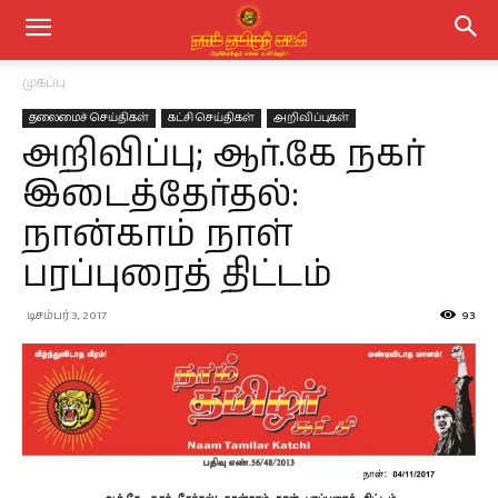
முகப்பு
தலைமைச் செய்திகள்
கட்சி செய்திகள்
அறிவிப்புகள்
அறிவிப்பு; ஆர்.கே நகர்
இடைத்தேர்தல்:
நான்காம் நாள்
பரப்புரைத் திட்டம்
டிசம்பர் 3, 2017
93