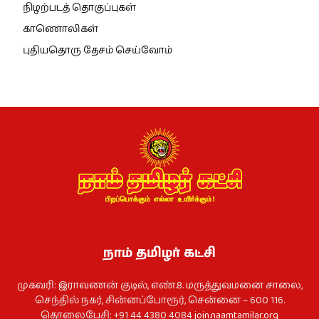
நிழற்படத் தொகுப்புகள்
காணொலிகள்
புதியதொரு தேசம் செய்வோம்
நாம் தமிழர் கட்சி
முகவரி: இராவணன் குடில், எண்.8. மருத்துவமனை சாலை,
செந்தில் நகர், சின்னப்போரூர், சென்னை – 600 116.
தொலைபேசி: +91 44 4380 4084
join.naamtamilar.org