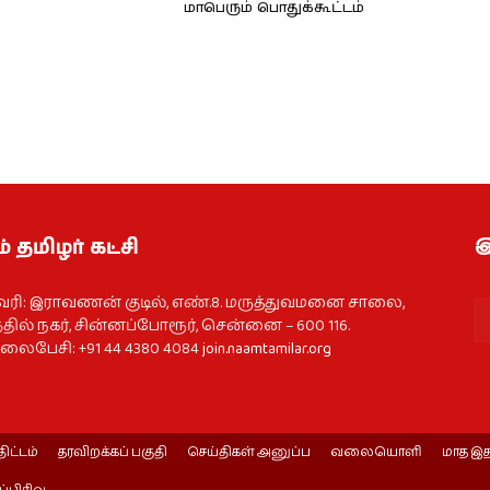
மாபெரும் பொதுக்கூட்டம்
் தமிழர் கட்சி
இ
வரி: இராவணன் குடில், எண்.8. மருத்துவமனை சாலை,
தில் நகர், சின்னப்போரூர், சென்னை – 600 116.
ைபேசி: +91 44 4380 4084
join.naamtamilar.org
திட்டம்
தரவிறக்கப் பகுதி
செய்திகள் அனுப்ப
வலையொளி
மாத இத