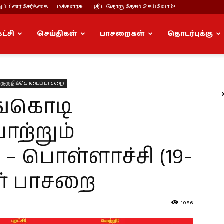
ப்பினர் சேர்க்கை
மக்களரசு
புதியதொரு தேசம் செய்வோம்!
கட்சி
செய்திகள்
பாசறைகள்
தொடர்புக்கு
குருதிக்கொடைப் பாசறை
ெங்கொடி
ற்றும்
 – பொள்ளாச்சி (19-
ிர் பாசறை
1086