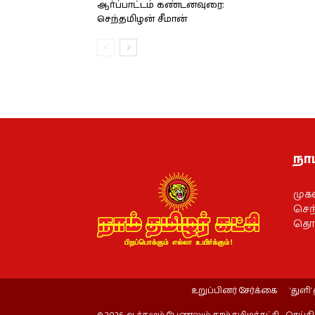
ஆர்ப்பாட்டம் கண்டனவுரை:
செந்தமிழன் சீமான்
நாம
முக
செந்
தொல
உறுப்பினர் சேர்க்கை
‘துளி’ 