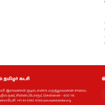
் தமிழர் கட்சி
இ
வரி: இராவணன் குடில், எண்.8. மருத்துவமனை சாலை,
தில் நகர், சின்னப்போரூர், சென்னை – 600 116.
ைபேசி: +91 44 4380 4084
join.naamtamilar.org