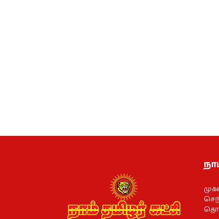
நாம
முக
செந்
தொல