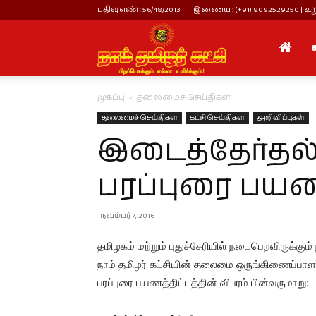
பதிவு எண் : 56/48/2013
இணைய : (+91) 9092529250 | உறு
நாம்
முகப்பு
தலைமைச் செய்திகள்
தமிழர்
தலைமைச் செய்திகள்
கட்சி செய்திகள்
அறிவிப்புகள்
இடைத்தேர்தல் 
கட்சி
பரப்புரை பயண
நவம்பர் 7, 2016
தமிழகம் மற்றும் புதுச்சேரியில் நடைபெறவிருக்க
நாம் தமிழர் கட்சியின் தலைமை ஒருங்கிணைப்பாளர
பரப்புரை பயணத்திட்டத்தின் விபரம் பின்வருமாறு: