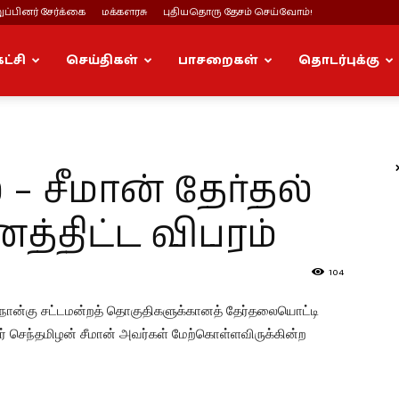
ப்பினர் சேர்க்கை
மக்களரசு
புதியதொரு தேசம் செய்வோம்!
கட்சி
செய்திகள்
பாசறைகள்
தொடர்புக்கு
– சீமான் தேர்தல்
த்திட்ட விபரம்
104
ும் நான்கு சட்டமன்றத் தொகுதிகளுக்கானத் தேர்தலையொட்டி
் செந்தமிழன் சீமான் அவர்கள் மேற்கொள்ளவிருக்கின்ற