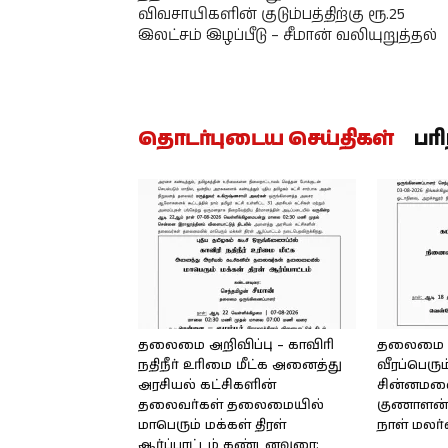
விவசாயிகளின் குடும்பத்திற்கு ரூ.25
இலட்சம் இழப்பீடு – சீமான் வலியுறுத்தல்
தொடர்புடைய செய்திகள்
பர
தலைமை அறிவிப்பு – காவிரி
தலைமை அற
நதிநீர் உரிமை மீட்க அனைத்து
வீரப்பெரும
அரசியல் கட்சிகளின்
சின்னமலை 
தலைவர்கள் தலைமையில்
குணாளன் 
மாபெரும் மக்கள் திரள்
நாள் மலர
ஆர்ப்பாட்டம் கண்டனவுரை: