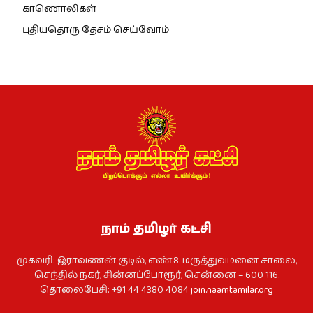
காணொலிகள்
புதியதொரு தேசம் செய்வோம்
நாம் தமிழர் கட்சி
முகவரி: இராவணன் குடில், எண்.8. மருத்துவமனை சாலை,
செந்தில் நகர், சின்னப்போரூர், சென்னை – 600 116.
தொலைபேசி: +91 44 4380 4084
join.naamtamilar.org