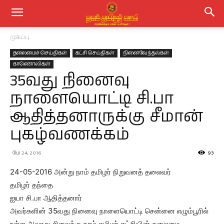
முகப்பு
தலைமைச் செய்திகள்
கட்சி செய்திகள்
நினைவேந்தல்கள்
காணொலிகள்
35வது நினைவு
நாளையொட்டி சி.பா
ஆதித்தனாருக்கு சீமான்
புகழ்வணக்கம்
மே 24, 2016
93
24-05-2016 அன்று நாம் தமிழர் நிறுவனத் தலைவர்
தமிழர் தந்தை
ஐயா சி.பா ஆதித்தனார்
அவர்களின் 35வது நினைவு நாளையொட்டி சென்னை எழும்பூரில்
உள்ள அவரது சிலைக்கு நாம் தமிழர் கட்சியின் தலைமை