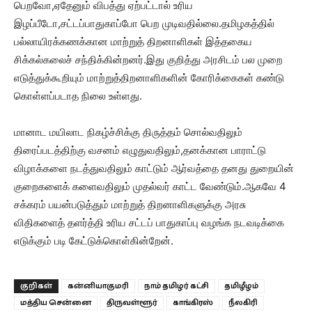
பெறவோ,ஏதேனும் விபத்து ஏற்பட்டால் உரிய
இழப்பீடோ,சட்டப்பாதுகாப்போ பெற முடிவதில்லை.தமிழகத்தில்
பல்லாயிரக்கணக்கான மாற்றுத் திறனாளிகள் இத்தகைய
சிக்கல்கலைச் சந்திக்கின்றனர்.இது குறித்து அரசிடம் பல முறை
எடுத்துக்கூறியும் மாற்றுத்திறனாளிகளின் கோரிக்கைகள் கண்டு
கொள்ளப்படாத நிலை உள்ளது.
மானாட மயிலாட நிகழ்ச்சிக்கு திருத்தம் சொல்வதிலும்
திரைப்படத்திற்கு வசனம் எழுதுவதிலும்,தனக்கான பாராட்டு
விழாக்களை நடத்துவதிலும் காட்டும் ஆர்வத்தை தனது துறையின்
குறைகளைக் களைவதிலும் முதல்வர் காட்ட வேண்டும்.ஆகவே 4
சக்கரம் பயன்படுத்தும் மாற்றுத் திறனாளிகளுக்கு அரசு
விதிகளைத் தளர்த்தி உரிய சட்டப் பாதுகாப்பு வழங்க நடவடிக்கை
எடுக்கும் படி கேட்டுக்கொள்கின்றேன்.
குறிகள்
கன்னியாகுமரி
நாம் தமிழர் கட்சி
தமிழீழம்
மத்திய சென்னை
திருவள்ளூர்
காங்கிரஸ்
நீலகிரி