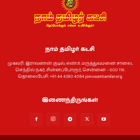
நாம் தமிழர் கட்சி
முகவரி: இராவணன் குடில், எண்.8. மருத்துவமனை சாலை,
செந்தில் நகர், சின்னப்போரூர், சென்னை – 600 116.
தொலைபேசி: +91 44 4380 4084
join.naamtamilar.org
இணைந்திருங்கள்