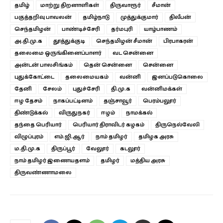
தமிழ்
மாற்று திறனாளிகள்
திருவாரூர்
சீமான்
பகுத்தறிவு பாவலன்
தமிழ்நாடு
முத்துக்குமார்
திலீபன்
செந்தமிழன்
பாண்டிச்சேரி
தர்மபுரி
யாழ்பாணம்
அ.தி.மு.க
தூத்துக்குடி
செந்தமிழன் சீமான்
பிரபாகரன்
தலைமை ஒருங்கினைப்பாளர்
வட சென்னை
அன்டன் பாலசிங்கம்
தென் சென்னை
சென்னை
புதுக்கோட்டை
தலைமையகம்
வன்னி
இனப்படுகொலை
தேனி
சேலம்
புதுச்சேரி
தி.மு.க
வன்னிமக்கள்
ஈழ தேசம்
நாகப்பட்டினம்
தஞ்சாவூர்
பெரம்பலூர்
திண்டுக்கல்
விருதுநகர்
ஈழம்
நாமக்கல்
தந்தை பெரியார்
பெரியார் திராவிடர் கழகம்
திருநெல்வேலி
விழுப்புரம்
எம்.ஜி.ஆர்
நாம் தமிழர்
தமிழக அரசு
ம.தி.மு.க
திருப்பூர்
வேலூர்
கடலூர்
நாம் தமிழர் இணையதளம்
தமிழர்
மத்திய அரசு
திருவண்ணாமலை