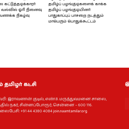
கட்டுத்தடிக்காரர்
தமிழ்ப் பழங்குடிகளைக் காக்க
வல்வில் ஓரி நினைவு
தமிழ்ப் பழங்குடியினர்
்வணக்க நிகழ்வு
பாதுகாப்புப் பாசறை நடத்தும்
மாபெரும் பொதுக்கூட்டம்
் தமிழர் கட்சி
இ
வரி: இராவணன் குடில், எண்.8. மருத்துவமனை சாலை,
தில் நகர், சின்னப்போரூர், சென்னை – 600 116.
ைபேசி: +91 44 4380 4084
join.naamtamilar.org