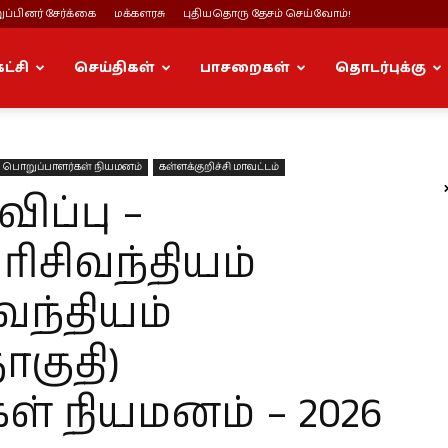
ப்பினர் சேர்க்கை
மக்களரசு
புதியதொரு தேசம் செய்வோம்!
கட்சி
செய்திகள்
பாசறைகள்
தொடர்புக்கு
பொறுப்பாளர்கள் நியமனம்
கள்ளக்குறிச்சி மாவட்டம்
ப்பு –
 ரிசிவந்தியம்
வந்தியம்
ொகுதி)
ள் நியமனம் – 2026