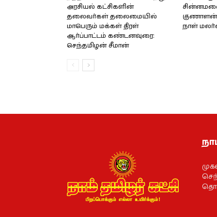
அரசியல் கட்சிகளின்
சின்னமலை 
தலைவர்கள் தலைமையில்
குணாளன் 
மாபெரும் மக்கள் திரள்
நாள் மலர
ஆர்ப்பாட்டம் கண்டனவுரை:
செந்தமிழன் சீமான்
நாம
முக
செந்
தொல