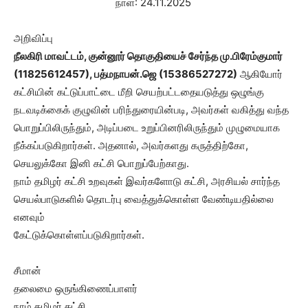
நாள்: 24.11.2025
அறிவிப்பு
நீலகிரி மாவட்டம், குன்னூர் தொகுதியைச் சேர்ந்த மு.பிரேம்குமார்
(11825612457), பத்மநாபன்.ஜெ (15386527272)
ஆகியோர்
கட்சியின் கட்டுப்பாட்டை மீறி செயற்பட்டதையடுத்து ஒழுங்கு
நடவடிக்கைக் குழுவின் பரிந்துரையின்படி, அவர்கள் வகித்து வந்த
பொறுப்பிலிருந்தும், அடிப்படை உறுப்பினரிலிருந்தும் முழுமையாக
நீக்கப்படுகிறார்கள். அதனால், அவர்களது கருத்திற்கோ,
செயலுக்கோ இனி கட்சி பொறுப்பேற்காது.
நாம் தமிழர் கட்சி உறவுகள் இவர்களோடு கட்சி, அரசியல் சார்ந்த
செயல்பாடுகளில் தொடர்பு வைத்துக்கொள்ள வேண்டியதில்லை
எனவும்
கேட்டுக்கொள்ளப்படுகிறார்கள்.
சீமான்
தலைமை ஒருங்கிணைப்பாளர்
நாம் தமிழர் கட்சி