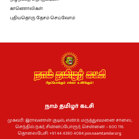
காணொலிகள்
புதியதொரு தேசம் செய்வோம்
நாம் தமிழர் கட்சி
முகவரி: இராவணன் குடில், எண்.8. மருத்துவமனை சாலை,
செந்தில் நகர், சின்னப்போரூர், சென்னை – 600 116.
தொலைபேசி: +91 44 4380 4084
join.naamtamilar.org