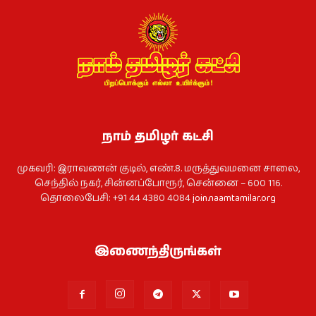
நாம் தமிழர் கட்சி
முகவரி: இராவணன் குடில், எண்.8. மருத்துவமனை சாலை,
செந்தில் நகர், சின்னப்போரூர், சென்னை – 600 116.
தொலைபேசி: +91 44 4380 4084
join.naamtamilar.org
இணைந்திருங்கள்