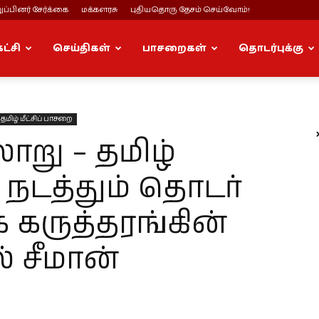
ப்பினர் சேர்க்கை
மக்களரசு
புதியதொரு தேசம் செய்வோம்!
கட்சி
செய்திகள்
பாசறைகள்
தொடர்புக்கு
தமிழ் மீட்சிப் பாசறை
று – தமிழ்
ை நடத்தும் தொடர்
ருத்தரங்கின்
் சீமான்