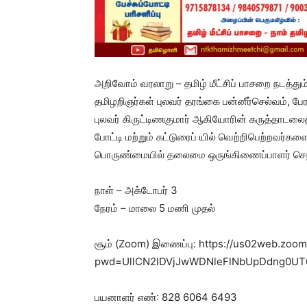
அறிவோம் வரலாறு – தமிழ் மீட்சிப் பாசறை நடத்த
தமிழறிஞர்கள் புலவர் தரங்கை பன்னீர்செல்வம், பே
புலவர் கிருட்டிணகுமார் ஆகியோரின் கருத்தாடல
போட்டி மற்றும் கட்டுரைப் யில் வெற்றிபெற்றவர்களை
பொருண்மையில் தலைமை ஒருங்கிணைப்பாளர் செந்தம
நாள் – அக்டோபர் 3
நேரம் – மாலை 5 மணி முதல்
சூம் (Zoom) இணைப்பு: https://us02web.zoo
pwd=UllCN2lDVjJwWDNleFlNbUpDdng0UT
பயனாளர் எண்: 828 6064 6493