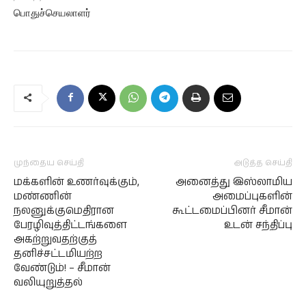
பொதுச்செயலாளர்
முந்தைய செய்தி
அடுத்த செய்தி
மக்களின் உணர்வுக்கும்,
அனைத்து இஸ்லாமிய
மண்ணின்
அமைப்புகளின்
நலனுக்குமெதிரான
கூட்டமைப்பினர் சீமான்
பேரழிவுத்திட்டங்களை
உடன் சந்திப்பு
அகற்றுவதற்குத்
தனிச்சட்டமியற்ற
வேண்டும்! – சீமான்
வலியுறுத்தல்