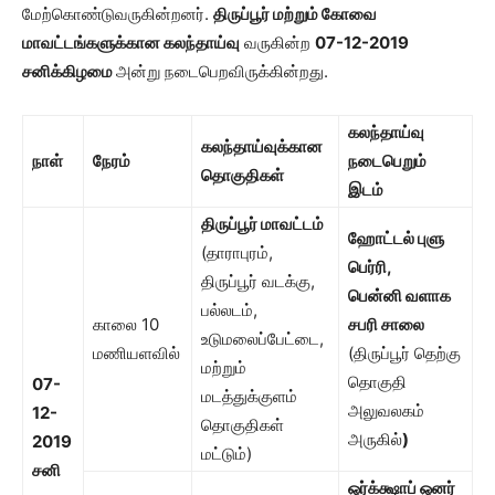
மேற்கொண்டுவருகின்றனர்.
திருப்பூர் மற்றும் கோவை
மாவட்டங்களுக்கான கலந்தாய்வு
வருகின்ற
07-12-2019
சனிக்கிழமை
அன்று நடைபெறவிருக்கின்றது.
கலந்தாய்வு
கலந்தாய்வுக்கான
நாள்
நேரம்
நடைபெறும்
தொகுதிகள்
இடம்
திருப்பூர் மாவட்டம்
ஹோட்டல் புளு
(தாராபுரம்,
பெர்ரி
,
திருப்பூர் வடக்கு,
பென்னி வளாக
பல்லடம்,
காலை 10
சபரி சாலை
உடுமலைப்பேட்டை,
மணியளவில்
(திருப்பூர் தெற்கு
மற்றும்
தொகுதி
07-
மடத்துக்குளம்
அலுவலகம்
12-
தொகுதிகள்
அருகில்
)
2019
மட்டும்)
சனி
ஒர்க்க்ஷாப் ஒனர்