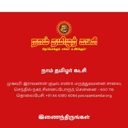
நாம் தமிழர் கட்சி
முகவரி: இராவணன் குடில், எண்.8. மருத்துவமனை சாலை,
செந்தில் நகர், சின்னப்போரூர், சென்னை – 600 116.
தொலைபேசி: +91 44 4380 4084
join.naamtamilar.org
இணைந்திருங்கள்