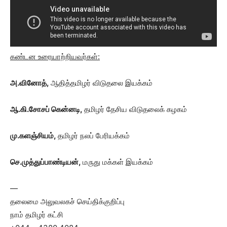
கண்டன உரையாற்றியவர்கள்:
அ.வினோத்,
ஆதித்தமிழர் விடுதலை இயக்கம்
ஆ.கி.சோசப் கென்னடி,
தமிழர் தேசிய விடுதலைக் கழகம்
மு.களஞ்சியம்,
தமிழர் நலப் பேரியக்கம்
செ.முத்துப்பாண்டியன்,
மருது மக்கள் இயக்கம்
—
தலைமை அலுவலகச் செய்திக்குறிப்பு
நாம் தமிழர் கட்சி