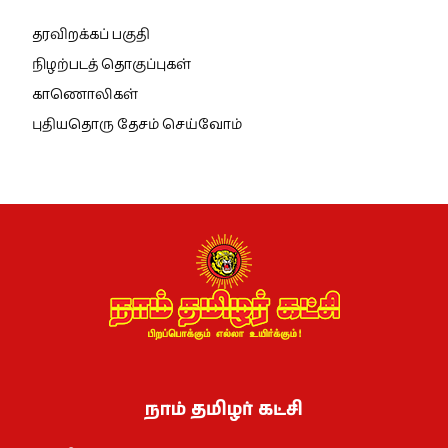
தரவிறக்கப் பகுதி
நிழற்படத் தொகுப்புகள்
காணொலிகள்
புதியதொரு தேசம் செய்வோம்
நாம் தமிழர் கட்சி