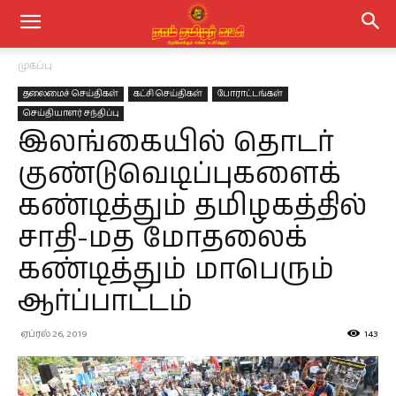
முகப்பு
தலைமைச் செய்திகள்
கட்சி செய்திகள்
போராட்டங்கள்
செய்தியாளர் சந்திப்பு
இலங்கையில் தொடர்
குண்டுவெடிப்புகளைக்
கண்டித்தும் தமிழகத்தில்
சாதி-மத மோதலைக்
கண்டித்தும் மாபெரும்
ஆர்ப்பாட்டம்
ஏப்ரல் 26, 2019
143