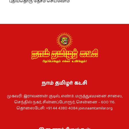
புதியதொரு தேசம் செய்வோம்
நாம் தமிழர் கட்சி
முகவரி: இராவணன் குடில், எண்.8. மருத்துவமனை சாலை,
செந்தில் நகர், சின்னப்போரூர், சென்னை – 600 116.
தொலைபேசி: +91 44 4380 4084
join.naamtamilar.org