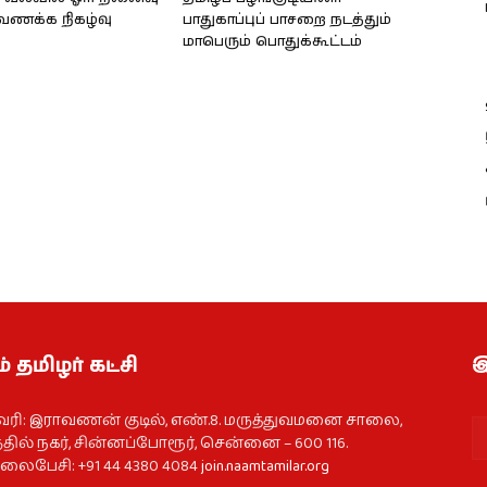
்வணக்க நிகழ்வு
பாதுகாப்புப் பாசறை நடத்தும்
மாபெரும் பொதுக்கூட்டம்
் தமிழர் கட்சி
இ
வரி: இராவணன் குடில், எண்.8. மருத்துவமனை சாலை,
தில் நகர், சின்னப்போரூர், சென்னை – 600 116.
ைபேசி: +91 44 4380 4084
join.naamtamilar.org