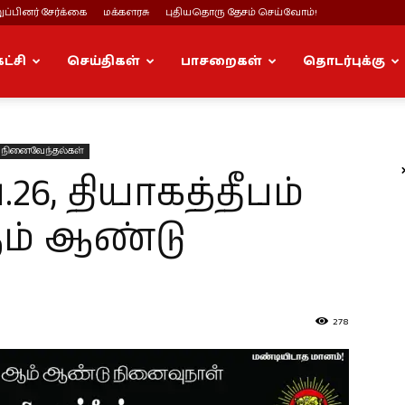
ப்பினர் சேர்க்கை
மக்களரசு
புதியதொரு தேசம் செய்வோம்!
கட்சி
செய்திகள்
பாசறைகள்
தொடர்புக்கு
நினைவேந்தல்கள்
.26, தியாகத்தீபம்
ஆம் ஆண்டு
278