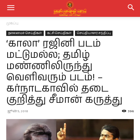
முகப்பு
தலைமைச் செய்திகள்
கட்சி செய்திகள்
செய்தியாளர் சந்திப்பு
‘காலா’ ரஜினி படம்
மட்டுமல்ல; தமிழ்
மண்ணிலிருந்து
வெளிவரும் படம்! –
கர்நாடகாவில் தடை
குறித்து சீமான் கருத்து
ஜூன் 5, 2018
396