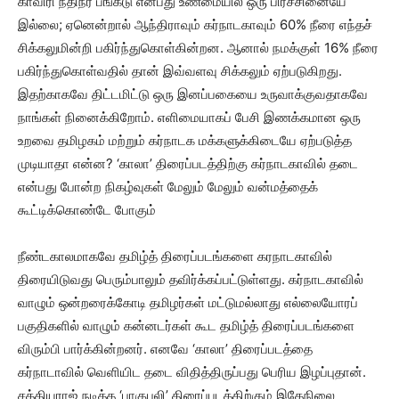
காவிரி நதிநீர் பங்கீடு என்பது உண்மையில் ஒரு பிரச்சினையே
இல்லை; ஏனென்றால் ஆந்திராவும் கர்நாடகாவும் 60% நீரை எந்தச்
சிக்கலுமின்றி பகிர்ந்துகொள்கின்றன. ஆனால் நமக்குள் 16% நீரை
பகிர்ந்துகொள்வதில் தான் இவ்வளவு சிக்கலும் ஏற்படுகிறது.
இதற்காகவே திட்டமிட்டு ஒரு இனப்பகையை உருவாக்குவதாகவே
நாங்கள் நினைக்கிறோம். எளிமையாகப் பேசி இணக்கமான ஒரு
உறவை தமிழகம் மற்றும் கர்நாடக மக்களுக்கிடையே ஏற்படுத்த
முடியாதா என்ன? ‘காலா’ திரைப்படத்திற்கு கர்நாடகாவில் தடை
என்பது போன்ற நிகழ்வுகள் மேலும் மேலும் வன்மத்தைக்
கூட்டிக்கொண்டே போகும்
நீண்டகாலமாகவே தமிழ்த் திரைப்படங்களை கரநாடகாவில்
திரையிடுவது பெரும்பாலும் தவிர்க்கப்பட்டுள்ளது. கர்நாடகாவில்
வாழும் ஒன்றரைக்கோடி தமிழர்கள் மட்டுமல்லாது எல்லையோரப்
பகுதிகளில் வாழும் கன்னடர்கள் கூட தமிழ்த் திரைப்படங்களை
விரும்பி பார்க்கின்றனர். எனவே ‘காலா’ திரைப்படத்தை
கர்நாடாவில் வெளியிட தடை விதித்திருப்பது பெரிய இழப்புதான்.
சத்தியராஜ் நடித்த ‘பாகுபலி’ திரைப்படத்திற்கும் இதேநிலை