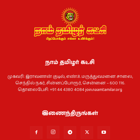
நாம் தமிழர் கட்சி
முகவரி: இராவணன் குடில், எண்.8. மருத்துவமனை சாலை,
செந்தில் நகர், சின்னப்போரூர், சென்னை – 600 116.
தொலைபேசி: +91 44 4380 4084
join.naamtamilar.org
இணைந்திருங்கள்