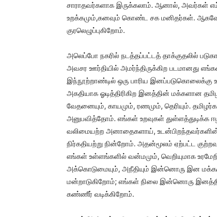
சாராதவர்களாக இருக்கலாம். ஆனால், அவர்கள் எம்மைப
உறக்கமும்,கனவும் கொண்ட சக மனிதர்கள். ஆகவே,
குரலெழுப்புகிறோம்.
அலெப்போ நகரில் நடத்தப்பட்டத் தாக்குதலில் படு
அவசர ஊர்தியில் அமர்ந்திருக்கிற படமானது எங்க
இந்நூற்றாண்டில் ஒரு பாரிய இனப்படுகொலைக்கு உ
அகதியாக ஓடித்திரிகிற இனத்தின் மக்களான தமிழர
வேதனையும், காயமும், ரணமும், தெரியும். தமிழர
அனுபவித்தோம். எங்கள் உறவுகள் துள்ளத்துடிக்க 
வலிமையற்ற அனாதைகளாய், உடன்பிறந்தவர்களின்
நிர்கதியற்று நின்றோம். அதன்மூலம் ஏற்பட்ட குற்
எங்கள் உள்ளங்களில் வன்மமும், வெறியுமாக உரமேற
அக்கொடுமையும், அநீதியும் இன்னொரு இன மக்களு
மன்றாடுகிறோம்; எங்கள் நிலை இன்னொரு இனத்திற்
கண்ணீர் வடிக்கிறோம்.