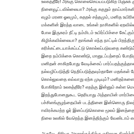
உலகத்தீரே! அங்கு கொலைசெய்யப்படுகிற பிஞ்சுக்
நினைவூட்டவில்லையா? அங்கு கதறும் தாய்மார்கள
எழும் மரண ஓலமும், கதறல் சத்தமும், மனித உயி
மக்களின் இரத்த வாடை உங்கள் நாசிகளில் ஏறவில
போல இருகரம் நீட்டி நம்மிடம் உயிர்ப்பிச்சை கேட்
கிழிக்கவில்லையா? தாங்கள் எந்த நாட்டில் பிறந்தி
கரிக்கட்டையாக்கப்பட்டு கொல்லப்படுவதை கண்டு
இறை நம்பிக்கை கொண்டு, மானுடப்பற்றைப் போதித்
மனிதன் சாகிறபோது வேடிக்கைப் பார்ப்பதற்குத்
நல்வழிப்படுத்தி நெறிப்படுத்தவும்தானே மதங்க
கொல்லுவதை எவ்வாறு ஏற்க முடியும்? மனிதர்களை
போகிறோம் உலகத்தீரே? எதற்கு இன்னும் கள்ள மௌன
இறந்துபோனதுகூட தெரியாது அத்தாயின் மார்பின
பச்சிளங்குழந்தையின் படத்தினை இன்னொரு நிலத்
ஈவிரக்கமற்ற ஓர் இனப்படுகொலை மூலம் இனத்தையும்
நிலை உலகில் வேறெந்த இனத்திற்கும் வேண்டாம் எ
ஆகவே, சிரியா அரசாங்கத்திற்கு எதிரான கிளர்ச்ச