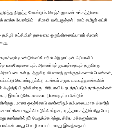
டுத்து நிறுத்த வேண்டும். செஞ்சிலுவைச் சங்கத்தினை
காக்க வேண்டும்!– சீமான் வலியுறுத்தல் | நாம் தமிழர் கட்சி
ம் தமிழர் கட்சியின் தலைமை ஒருங்கிணைப்பாளர் சீமான்
ாவது,
்களுக்கும் மூண்டுள்ளப்போரில் அந்நாட்டின் அப்பாவிப்
ருத்த மனவேதனையும், அளவற்றத் துயரத்தையும் தருகிறது.
டு அரசப்படைகள் நடத்துகிற விமானத் தாக்குதல்களால் பெண்கள்,
ப்பட்டு கொண்டிருக்கிற படங்கள் சமூக வலைத்தளங்களில்
ஆழ்த்தியிருக்கின்றது. சிரியாவில் நடத்தப்படும் தாக்குதல்கள்
ட்ட கோர இனப்படுகொலையை நினைவூட்டி மீண்டும்
்கின்றது. மரண ஓலத்தோடு கண்ணீரும் கம்பலையுமாக அலறித்
மனசாட்சியை உலுக்கி எடுக்கின்றன; ஈழத்தாயகத்தில் மீது போர்
 கண்களில் நீர் பெருக்கெடுத்து, சிரிய மக்களுக்காக
ரிய மக்கள் எமது மொழியையும், எமது இனத்தையும்