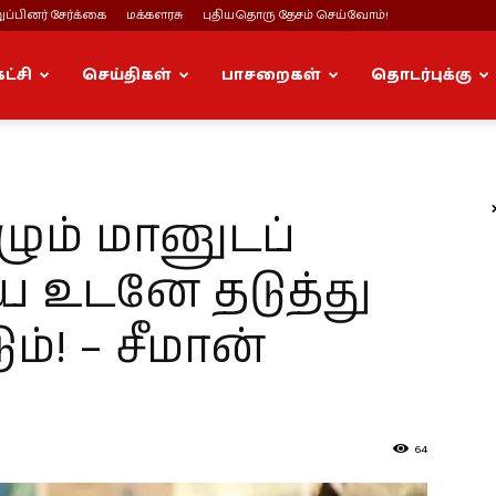
ப்பினர் சேர்க்கை
மக்களரசு
புதியதொரு தேசம் செய்வோம்!
கட்சி
செய்திகள்
பாசறைகள்
தொடர்புக்கு
கழும் மானுடப்
உடனே தடுத்து
ம்! – சீமான்
64