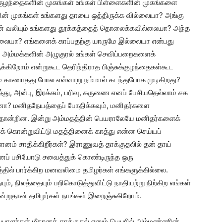
 குழந்தைகளின் முகங்கள் உங்கள் பிள்ளைகளின் முகங்களை
ின் முகங்கள் உங்களது தாயை ஒத்திருக்க வில்லையா? அங்கு
ரின் வலியும் உங்களது தூக்கத்தைத் தொலைக்கவில்லையா? அந்த
்லையா? எங்களைக் காப்பதற்கு யாருமே இல்லையா என்பது
கும் அம்மக்களின் அழுகுரல் உங்கள் செவிப்பறைகளைக்
ருக்கிறோம் என்றுகூட தெரிந்திராத பிஞ்சுக்குழந்தைகள்கூட
ம் காணாதது போல எவ்வாறு நம்மால் கடந்துபோக முடிகிறது?
து, அன்பு, இரக்கம், பரிவு, கருணை எனப் பேசியதெல்லாம் சக
தானா? மனிதநேயத்தைப் போதிக்கவும், மனிதர்களை
ள் தோன்றின. இன்று அம்மதத்தின் பெயராலேயே மனிதர்களைக்
க் கொன்றுவிட்டு மதத்தினைக் காத்து என்ன செய்யப்
ம் சாதிக்கிறீர்கள்? இராணுவத் தாக்குதலில் தன் தாய்
ைப் பசியோடு சவைத்துக் கொண்டிருந்த ஒரு
தில் பார்க்கிற மனவலிமை தமிழர்கள் எங்களுக்கில்லை.
, நிலத்தையும் பறிகொடுத்துவிட்டு நாதியற்று நிற்கிற எங்கள்
ன்றுதான் தமிழர்கள் நாங்கள் இறைஞ்சுகிறோம்.
ியாளர்கள் மீதானத் தாக்குதல் எனும் பெயரில் அம்மண்ணின்