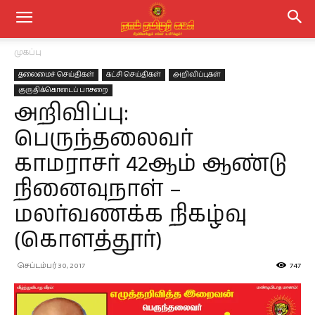
முகப்பு
தலைமைச் செய்திகள்
கட்சி செய்திகள்
அறிவிப்புகள்
குருதிக்கொடைப் பாசறை
அறிவிப்பு:
பெருந்தலைவர்
காமராசர் 42ஆம் ஆண்டு
நினைவுநாள் –
மலர்வணக்க நிகழ்வு
(கொளத்தூர்)
செப்டம்பர் 30, 2017
747