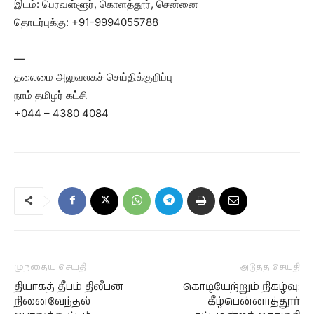
இடம்: பெரவள்ளூர், கொளத்தூர், சென்னை
தொடர்புக்கு: +91-9994055788
—
தலைமை அலுவலகச் செய்திக்குறிப்பு
நாம் தமிழர் கட்சி
+044 – 4380 4084
முந்தைய செய்தி
அடுத்த செய்தி
தியாகத் தீபம் திலீபன்
கொடியேற்றும் நிகழ்வு:
நினைவேந்தல்
கீழ்பென்னாத்தூர்