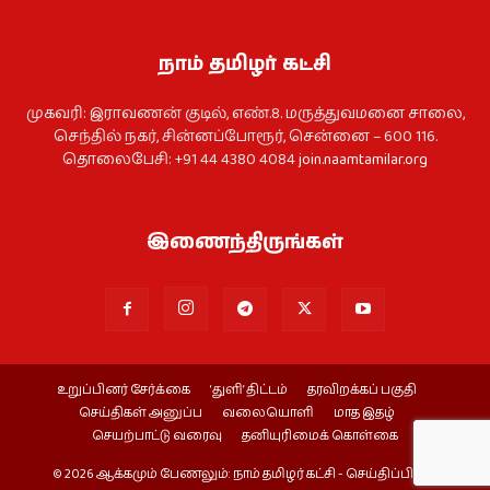
நாம் தமிழர் கட்சி
முகவரி: இராவணன் குடில், எண்.8. மருத்துவமனை சாலை,
செந்தில் நகர், சின்னப்போரூர், சென்னை – 600 116.
தொலைபேசி: +91 44 4380 4084
join.naamtamilar.org
இணைந்திருங்கள்
உறுப்பினர் சேர்க்கை
‘துளி’ திட்டம்
தரவிறக்கப் பகுதி
செய்திகள் அனுப்ப
வலையொளி
மாத இதழ்
செயற்பாட்டு வரைவு
தனியுரிமைக் கொள்கை
© 2026 ஆக்கமும் பேணலும்: நாம் தமிழர் கட்சி - செய்திப்பிரிவு