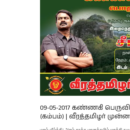
09-05-2017 கண்ணகி பெருவிழ
(கம்பம்) | வீரத்தமிழர் முன்
மறம் வீழ்த்தி; அறம் காத்த மானத்தமிழ் மறத்தி ந