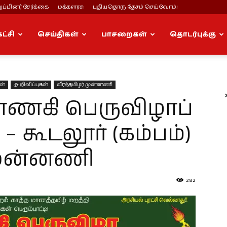
ப்பினர் சேர்க்கை
மக்களரசு
புதியதொரு தேசம் செய்வோம்!
கட்சி
செய்திகள்
பாசறைகள்
தொடர்புக்கு
ள்
அறிவிப்புகள்
வீரத்தமிழர் முன்னணி
ண்ணகி பெருவிழாப்
– கூடலூர் (கம்பம்)
 முன்னணி
282