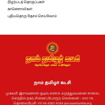
நிழற்படத் தொகுப்புகள்
காணொலிகள்
புதியதொரு தேசம் செய்வோம்
நாம் தமிழர் கட்சி
முகவரி: இராவணன் குடில், எண்.8. மருத்துவமனை சாலை,
செந்தில் நகர், சின்னப்போரூர், சென்னை – 600 116.
தொலைபேசி: +91 44 4380 4084
join.naamtamilar.org