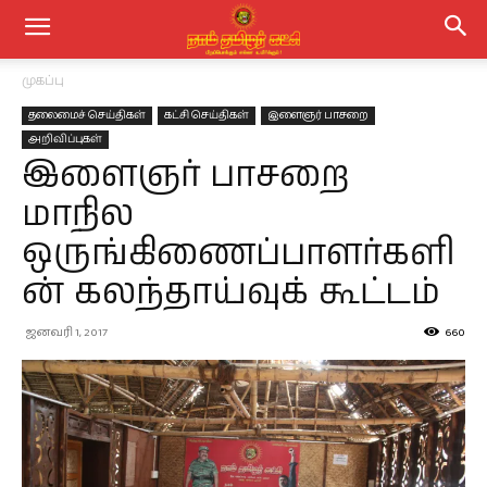
முகப்பு
தலைமைச் செய்திகள்
கட்சி செய்திகள்
இளைஞர் பாசறை
அறிவிப்புகள்
இளைஞர் பாசறை
மாநில
ஒருங்கிணைப்பாளர்களி
ன் கலந்தாய்வுக் கூட்டம்
ஜனவரி 1, 2017
660