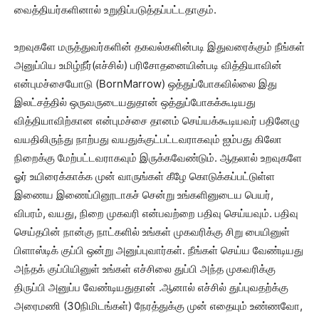
வைத்தியர்களினால் உறுதிப்படுத்தப்பட்டதாகும்.
உறவுகளே மருத்துவர்களின் தகவல்களின்படி இதுவரைக்கும் நீங்கள்
அனுப்பிய உமிழ்நீர்(எச்சில்) பரிசோதனையின்படி வித்தியாவின்
என்புமச்சையோடு (BornMarrow) ஒத்துப்போகவில்லை இது
இலட்சத்தில் ஒருவருடையதுதான் ஒத்துப்போகக்கூடியது
வித்தியாவிற்கான என்புமச்சை தானம் செய்யக்கூடியவர் பதினேழு
வயதிலிருந்து நாற்பது வயதுக்குட்பட்டவராகவும் ஐம்பது கிலோ
நிறைக்கு மேற்பட்டவராகவும் இருக்கவேண்டும். ஆதலால் உறவுகளே
ஓர் உயிரைக்காக்க முன் வாருங்கள் கீழே கொடுக்கப்பட்டுள்ள
இணைய இணைப்பினூடாகச் சென்று உங்களினுடைய பெயர்,
விபரம், வயது, நிறை முகவரி என்பவற்றை பதிவு செய்யவும். பதிவு
செய்தபின் நான்கு நாட்களில் உங்கள் முகவரிக்கு சிறு பையினுள்
பிளாஸ்டிக் குப்பி ஒன்று அனுப்புவார்கள். நீங்கள் செய்ய வேண்டியது
அந்தக் குப்பியினுள் உங்கள் எச்சிலை துப்பி அந்த முகவரிக்கு
திருப்பி அனுப்ப வேண்டியதுதான் .ஆனால் எச்சில் துப்புவதற்க்கு
அரைமணி (30நிமிடங்கள்) நேரத்துக்கு முன் எதையும் உண்ணவோ,