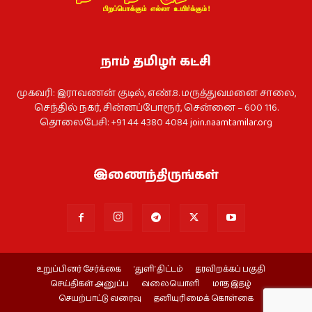
நாம் தமிழர் கட்சி
முகவரி: இராவணன் குடில், எண்.8. மருத்துவமனை சாலை,
செந்தில் நகர், சின்னப்போரூர், சென்னை – 600 116.
தொலைபேசி: +91 44 4380 4084
join.naamtamilar.org
இணைந்திருங்கள்
உறுப்பினர் சேர்க்கை
‘துளி’ திட்டம்
தரவிறக்கப் பகுதி
செய்திகள் அனுப்ப
வலையொளி
மாத இதழ்
செயற்பாட்டு வரைவு
தனியுரிமைக் கொள்கை