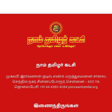
நாம் தமிழர் கட்சி
முகவரி: இராவணன் குடில், எண்.8. மருத்துவமனை சாலை,
செந்தில் நகர், சின்னப்போரூர், சென்னை – 600 116.
தொலைபேசி: +91 44 4380 4084
join.naamtamilar.org
இணைந்திருங்கள்