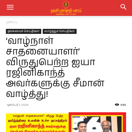
முகப்பு
தலைமைச் செய்திகள்
வாழ்த்துச் செய்திகள்
‘வாழ்நாள்
சாதனையாளர்’
விருதுபெற்ற ஐயா
ரஜினிகாந்த்
அவர்களுக்கு சீமான்
வாழ்த்து!
டிசம்பர் 1, 2025
585