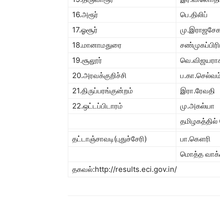
16.அரூர்
பெ.திலிப்
17.ஓசூர்
மு.இராஜசேக
18.மானாமதுரை
சண்முகப்பிர
19.சூலூர்
வெ.விஜயரா
20.அரவக்குறிச்சி
ப.கா.செல்வம
21.திருப்பரங்குன்றம்
இரா.ரேவதி
22.ஒட்டப்பிடாரம்
மு.அகல்யா
தமிழகத்தில்
தட்டாஞ்சாவடி(புதுச்சேரி)
பா.கௌரி
மொத்த வாக்
தகவல்:http://results.eci.gov.in/