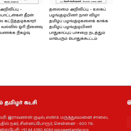
ிவிப்பு –
தலைமை அறிவிப்பு – உலகப்
்பாட்டன்கள் தீரன்
பழங்குடியினர் நாள் விழா
கட்டுத்தடிக்காரர்
தமிழ்ப் பழங்குடிகளைக் காக்க
வல்வில் ஓரி நினைவு
தமிழ்ப் பழங்குடியினர்
்வணக்க நிகழ்வு
பாதுகாப்புப் பாசறை நடத்தும்
மாபெரும் பொதுக்கூட்டம்
் தமிழர் கட்சி
இ
வரி: இராவணன் குடில், எண்.8. மருத்துவமனை சாலை,
தில் நகர், சின்னப்போரூர், சென்னை – 600 116.
ைபேசி: +91 44 4380 4084
join.naamtamilar.org