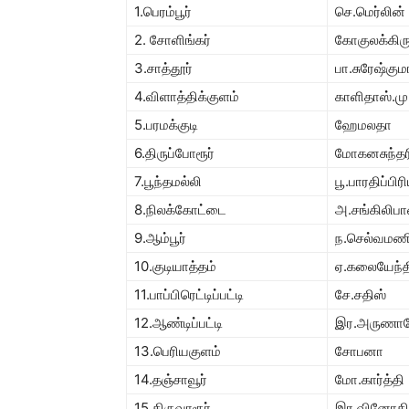
1.பெரம்பூர்
செ.மெர்லின் 
2. சோளிங்கர்
கோகுலக்கிர
3.சாத்தூர்
பா.சுரேஷ்குமா
4.விளாத்திக்குளம்
காளிதாஸ்.மு
5.பரமக்குடி
ஹேமலதா
6.திருப்போரூர்
மோகனசுந்தர
7.பூந்தமல்லி
பூ.பாரதிப்பிர
8.நிலக்கோட்டை
அ.சங்கிலிபா
9.ஆம்பூர்
ந.செல்வமண
10.குடியாத்தம்
ஏ.கலையேந்த
11.பாப்பிரெட்டிப்பட்டி
சே.சதிஸ்
12.ஆண்டிப்பட்டி
இர.அருணாத
13.பெரியகுளம்
சோபனா
14.தஞ்சாவூர்
மோ.கார்த்தி
15.திருவாரூர்
இர.வினோதி