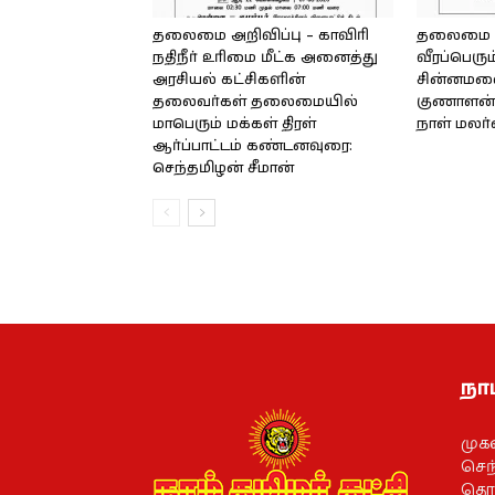
தலைமை அறிவிப்பு – காவிரி
தலைமை அற
நதிநீர் உரிமை மீட்க அனைத்து
வீரப்பெரும
அரசியல் கட்சிகளின்
சின்னமலை 
தலைவர்கள் தலைமையில்
குணாளன் 
மாபெரும் மக்கள் திரள்
நாள் மலர
ஆர்ப்பாட்டம் கண்டனவுரை:
செந்தமிழன் சீமான்
நாம
முக
செந்
தொல