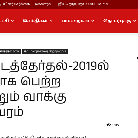
ப்பினர் சேர்க்கை
மக்களரசு
புதியதொரு தேசம் செய்வோம்!
கட்சி
செய்திகள்
பாசறைகள்
தொடர்புக்கு
ேர்தல் 2019
நாடாளுமன்றத் தேர்தல் 2019
்தேர்தல்-2019ல்
ாக பெற்ற
ும் வாக்கு
வரம்
1915