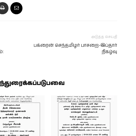
அடுத்த செய்தி
பக்ரைன் செந்தமிழர் பாசறை-இப்தார்
்:
நிகழ்வு
ிந்துரைக்கப்படுபவை