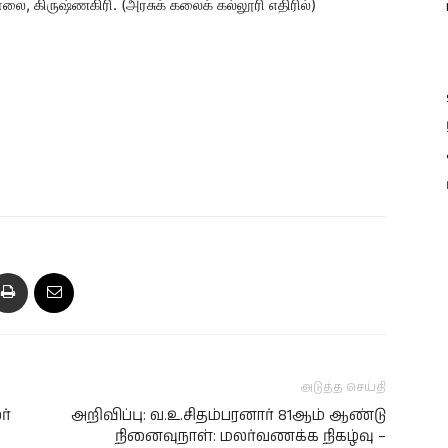
, கிருஷ்ணகிரி. (அரசுக் கலைக் கல்லூரி எதிரில்)
அடுத்த செய்தி
ர்
அறிவிப்பு: வ.உ.சிதம்பரனார் 81ஆம் ஆண்டு
நினைவுநாள்: மலர்வணக்க நிகழ்வு –