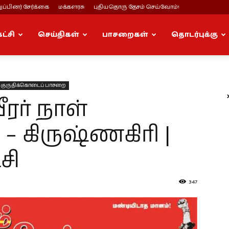
ப்பினர் சேர்க்கை
மக்களரசு
புதியதொரு தேசம் செய்வோம்!
கட்சி
செய்திகள்
பாசறைகள்
தொடர்புக்கு
குருதிக்கொடைப் பாசறை
ீரர் நாள்
 – கிருஷ்ணகிரி |
சி
347