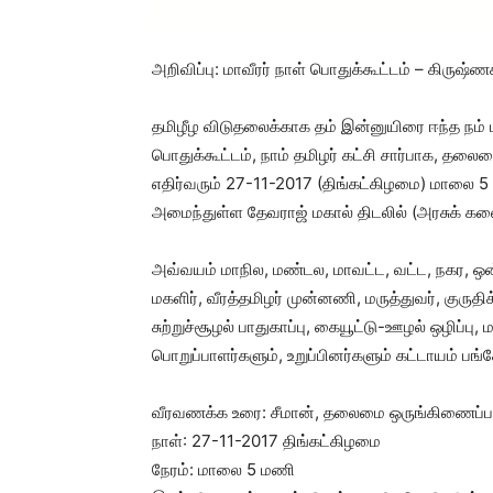
அறிவிப்பு: மாவீரர் நாள் பொதுக்கூட்டம் – கிருஷ்ணகி
தமிழீழ விடுதலைக்காக தம் இன்னுயிரை ஈந்த நம் ம
பொதுக்கூட்டம், நாம் தமிழர் கட்சி சார்பாக, த
எதிர்வரும் 27-11-2017 (திங்கட்கிழமை) மாலை 
அமைந்துள்ள தேவராஜ் மகால் திடலில் (அரசுக் கலை
அவ்வயம் மாநில, மண்டல, மாவட்ட, வட்ட, நகர, ஒன
மகளிர், வீரத்தமிழர் முன்னணி, மருத்துவர், குரு
சுற்றுச்சூழல் பாதுகாப்பு, கையூட்டு-ஊழல் ஒழிப்
பொறுப்பாளர்களும், உறுப்பினர்களும் கட்டாயம் பங
வீரவணக்க உரை: சீமான், தலைமை ஒருங்கிணைப்ப
நாள்: 27-11-2017 திங்கட்கிழமை
நேரம்: மாலை 5 மணி