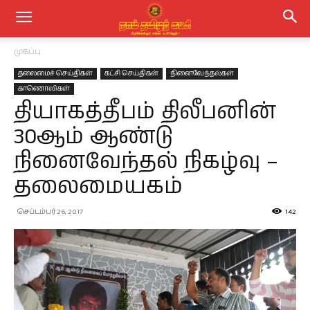
முகப்பு
தலைமைச் செய்திகள்
கட்சி செய்திகள்
நினைவேந்தல்கள்
காணொலிகள்
தியாகத்தீபம் திலீபனின்
30ஆம் ஆண்டு
நினைவேந்தல் நிகழ்வு –
தலைமையகம்
செப்டம்பர் 26, 2017
142