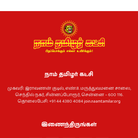
நாம் தமிழர் கட்சி
முகவரி: இராவணன் குடில், எண்.8. மருத்துவமனை சாலை,
செந்தில் நகர், சின்னப்போரூர், சென்னை – 600 116.
தொலைபேசி: +91 44 4380 4084
join.naamtamilar.org
இணைந்திருங்கள்