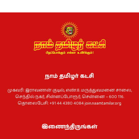
நாம் தமிழர் கட்சி
முகவரி: இராவணன் குடில், எண்.8. மருத்துவமனை சாலை,
செந்தில் நகர், சின்னப்போரூர், சென்னை – 600 116.
தொலைபேசி: +91 44 4380 4084
join.naamtamilar.org
இணைந்திருங்கள்