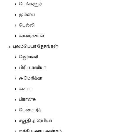
பெங்களூர்
மும்பை
டெல்லி
காரைக்கால்
புலம்பெயர் தேசங்கள்
ஜெர்மனி
பிரிட்டானியா
அமெரிக்கா
கனடா
பிரான்சு
டென்மார்க்
சவூதி அரேபியா
ஐக்கிய அரபு அமீரகம்