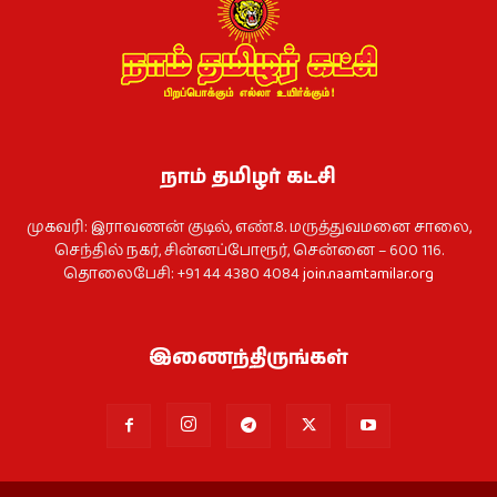
நாம் தமிழர் கட்சி
முகவரி: இராவணன் குடில், எண்.8. மருத்துவமனை சாலை,
செந்தில் நகர், சின்னப்போரூர், சென்னை – 600 116.
தொலைபேசி: +91 44 4380 4084
join.naamtamilar.org
இணைந்திருங்கள்