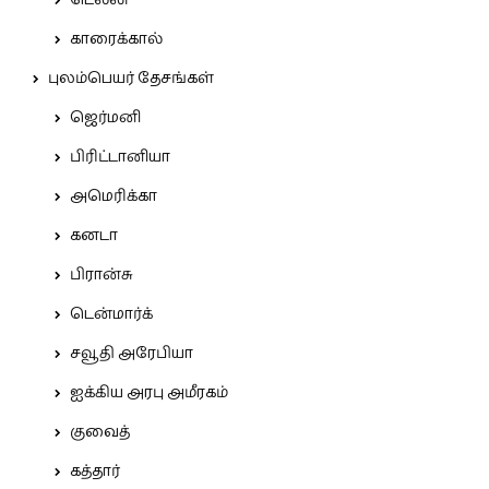
டெல்லி
காரைக்கால்
புலம்பெயர் தேசங்கள்
ஜெர்மனி
பிரிட்டானியா
அமெரிக்கா
கனடா
பிரான்சு
டென்மார்க்
சவூதி அரேபியா
ஐக்கிய அரபு அமீரகம்
குவைத்
கத்தார்