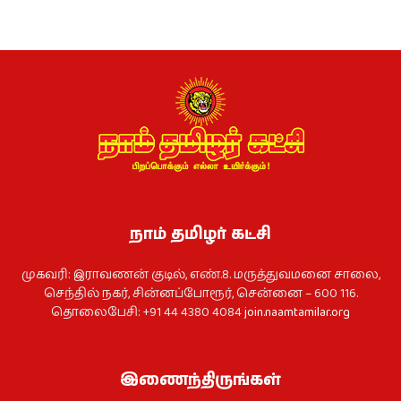
நாம் தமிழர் கட்சி
முகவரி: இராவணன் குடில், எண்.8. மருத்துவமனை சாலை,
செந்தில் நகர், சின்னப்போரூர், சென்னை – 600 116.
தொலைபேசி: +91 44 4380 4084
join.naamtamilar.org
இணைந்திருங்கள்