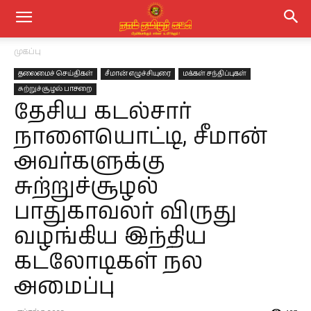
முகப்பு
தலைமைச் செய்திகள்
சீமான் எழுச்சியுரை
மக்கள் சந்திப்புகள்
சுற்றுச்சூழல் பாசறை
தேசிய கடல்சார்
நாளையொட்டி, சீமான்
அவர்களுக்கு
சுற்றுச்சூழல்
பாதுகாவலர் விருது
வழங்கிய இந்திய
கடலோடிகள் நல
அமைப்பு