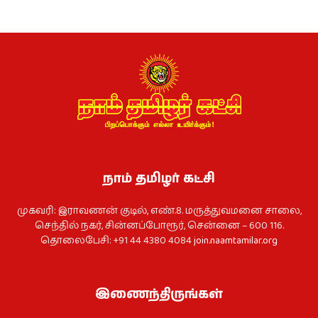
நாம் தமிழர் கட்சி
முகவரி: இராவணன் குடில், எண்.8. மருத்துவமனை சாலை,
செந்தில் நகர், சின்னப்போரூர், சென்னை – 600 116.
தொலைபேசி: +91 44 4380 4084
join.naamtamilar.org
இணைந்திருங்கள்