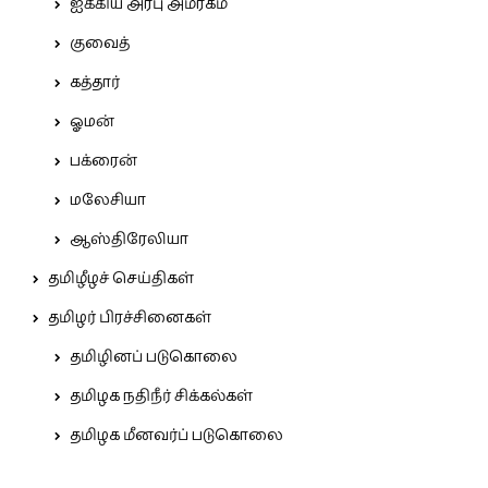
ஐக்கிய அரபு அமீரகம்
குவைத்
கத்தார்
ஓமன்
பக்ரைன்
மலேசியா
ஆஸ்திரேலியா
தமிழீழச் செய்திகள்
தமிழர் பிரச்சினைகள்
தமிழினப் படுகொலை
தமிழக நதிநீர் சிக்கல்கள்
தமிழக மீனவர்ப் படுகொலை