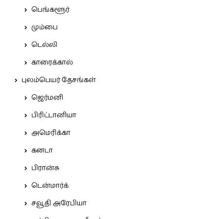
பெங்களூர்
மும்பை
டெல்லி
காரைக்கால்
புலம்பெயர் தேசங்கள்
ஜெர்மனி
பிரிட்டானியா
அமெரிக்கா
கனடா
பிரான்சு
டென்மார்க்
சவூதி அரேபியா