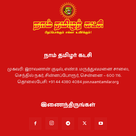
நாம் தமிழர் கட்சி
முகவரி: இராவணன் குடில், எண்.8. மருத்துவமனை சாலை,
செந்தில் நகர், சின்னப்போரூர், சென்னை – 600 116.
தொலைபேசி: +91 44 4380 4084
join.naamtamilar.org
இணைந்திருங்கள்