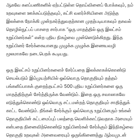
ஆகவே களப்பணிகளில் ஏற்பட்டுள்ள தொய்வினைப் போக்கவும், நம்
உறவுகளை ஊக்கப்படுத்தவும், கட்சி வளர்ச்சியினை அடுத்த
இலக்கை நோக்கி முன்நகர்த்துவதற்கான முதற்படியாகவும் தகவல்
தொழில்நுட்பப் பாசறை சார்பாக “ஒரு மாதத்தில் ஒரு இலட்சம்
உறுப்பினர்கள்” என்ற புதிய நிகழ்வை முன்னெடுக்கிறது. இந்த
உறுப்பினர் சேர்க்கையானது முழுக்க முழுக்க இணையவழி
மூலமாகவே நடைபெறக் கூடியது.
ஒரு இலட்சம் உறுப்பினர்களைச் சேர்ப்பதை இலக்காகக்கொண்டு
செயல்படும் இம்முயற்சியில் ஒவ்வொரு தொகுதியும் தத்தம்
பங்களிப்பாகக் குறைந்தபட்சம் 500 புதிய உறுப்பினர்களை ஒரு
மாதத்திற்குள் சேர்த்திருக்க வேண்டும். இதை ஒரு சவாலாகவே
எடுத்துக்கொண்டு ஒவ்வொரு சட்டமன்றத் தொகுதியும் சாதித்துக்
காட்ட வேண்டும். நீங்கள் சேர்க்கும் ஒவ்வொரு உறுப்பினரும் உங்கள்
தொகுதியின் கட்டமைப்புப் பலத்தை வெளிக்காட்டுவதாக அமையும்
என்பதை நினைவிற்கொண்டு உறுப்பினர்கள் சேர்க்கும் இந்நிகழ்வை
தொகுதி உறவுகள் அனைவரையும் ஒருங்கிணைத்து ஆர்வமுடன்