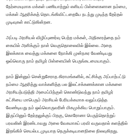
நேர்மையுமாக மக்கள் பணியாற்றும் எளியப் பிள்ளைகளான நம்மை,
மக்கள் ஆதரிக்கத் தொடங்கிவிட்டதையே நடந்து முடிந்த தேர்தல்
முடிவுகள் காட்டுகின்றன.
அப்படி அரசியல் விழிப்புணர்வு பெற்ற மக்கள், அதிகாரத்தை நம்
கையில் அளிக்கும் நாள் வெகுதொலைவில் இல்லை. அதை
இலக்காக வைத்து மக்களை நோக்கி முன்நகர வேண்டியது
ஒவ்வொரு நாம் தமிழர் பிள்ளையின் பெருங்கடமையாகும்.
நாம் இன்னும் சென்றுசேராத கிராமங்களில், கட்சிக்கு அப்பாற்பட்டு
நம்மை ஆதரித்து வாக்களித்த பல இலட்சக்கணக்கான மக்களை
அரசியற்படுத்தி அமைப்பிற்குள் கொண்டுவந்து நாம் தமிழர்
கட்சியை மாபெரும் அரசியல் பேரியக்கமாக வலுப்படுத்த
வேண்டியது நம் ஒவ்வொருவரின் மிகமுக்கிய பொறுப்பாகும்.
இருப்பினும் தேர்தலுக்குப் பிறகு, கொரோனா பெருந்தொற்றுப்
பரவலின் இரண்டாவது அலை வேகமாகப் பரவி வருவதால் களத்தில்
இறங்கிச் செயல்படமுடியாத நெருக்கடியானநிலை நிலவுகிறது.