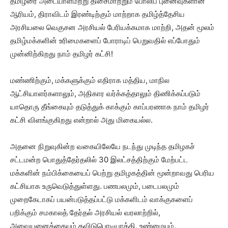
தமிழரை அடையாளமற்று திசைமாற்றும் போலிப் புனைவுகளான
ஆரியம், திராவிடம் இரண்டிற்கும் மாற்றாக தமிழ்த்தேசிய
அரசியலை வெகுசன அரசியல் பேரியக்கமாக மாற்றி, அதன் மூலம்
தமிழ்மக்களின் உரிமைகளைப் போராடிப் பெறுவதில் எப்போதும்
முன்னிற்கிறது நாம் தமிழர் கட்சி!
மண்ணிற்கும், மக்களுக்கும் எதிராக மத்திய, மாநில
ஆட்சியாளர்களாலும், அதிகார வர்க்கத்தாலும் திணிக்கப்படும்
யாதொரு தீங்கையும் தடுத்துக் காக்கும் காப்பரணாக நாம் தமிழர்
கட்சி விளங்குகிறது என்றால் அது மிகையல்ல.
அதனை நிறுவுகின்ற வகையிலேயே நடந்து முடிந்த தமிழகச்
சட்டமன்ற பொதுத்தேர்தலில் 30 இலட்சத்திற்கும் மேற்பட்ட
மக்களின் நம்பிக்கையைப் பெற்று தமிழகத்தின் மூன்றாவது பெரிய
கட்சியாக உருவெடுத்துள்ளது. பணபலமும், படைபலமும்
முறைகேடாகப் பயன்படுத்தப்பட்டு மக்களிடம் வாக்குகளைப்
பறிக்கும் சமகாலத் தேர்தல் அரசியல் வரலாற்றில்,
அவையனைத்தையும் தவிடுபொடியாக்கி, உண்மையும்,