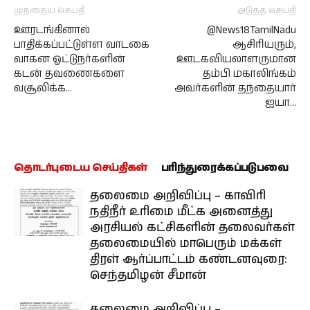
முந்தைய செய்தி
அடுத்த செய்தி
ஊரடங்கினால்
@News18TamilNadu
பாதிக்கப்பட்டுள்ள வாடகை
ஆசிரியரும்,
வாகன ஓட்டுநர்களின்
ஊடகவியலாளருமான
கடன் தவணைகளை
தம்பி மகாலிங்கம்
வசூலிக்க…
அவர்களின் தந்தையார்
ஐயா…
தொடர்புடைய செய்திகள்
பரிந்துரைக்கப்படுபவை
தலைமை அறிவிப்பு – காவிரி
நதிநீர் உரிமை மீட்க அனைத்து
அரசியல் கட்சிகளின் தலைவர்கள்
தலைமையில் மாபெரும் மக்கள்
திரள் ஆர்ப்பாட்டம் கண்டனவுரை:
செந்தமிழன் சீமான்
தலைமை அறிவிப்பு –