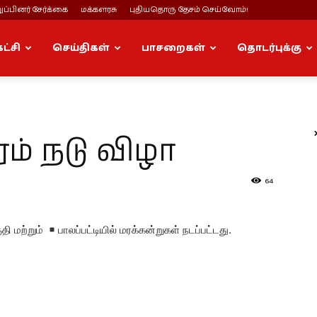
ப்பினர் சேர்க்கை
மக்களரசு
புதியதொரு தேசம் செய்வோம்!
கட்சி
செய்திகள்
பாசறைகள்
தொடர்புக்கு
ரம் நடு விழா
64
தி மற்றும்
பாலப்பட்டியில் மரக்கன்றுகள் நடப்பட்டது.