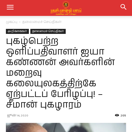
முகப்பு
தலைமைச் செய்திகள்
அறிக்கைகள்
தலைமைச் செய்திகள்
புகழ்பெற்ற
ஒளிப்பதிவாளர் ஐயா
கண்ணன் அவர்களின்
மறைவு
கலையுலகத்திற்கே
ஏற்பட்டப் பேரிழப்பு! –
சீமான் புகழாரம்
ஜூன் 14, 2020
205