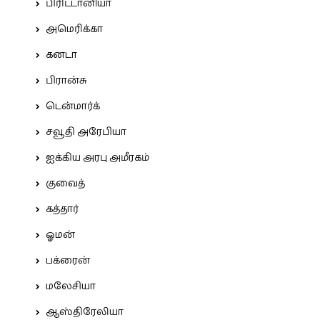
பிரிட்டானியா
அமெரிக்கா
கனடா
பிரான்சு
டென்மார்க்
சவூதி அரேபியா
ஐக்கிய அரபு அமீரகம்
குவைத்
கத்தார்
ஓமன்
பக்ரைன்
மலேசியா
ஆஸ்திரேலியா