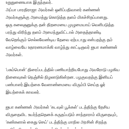
உறுதுணையாக இருந்தவர்.
அப்பா பாரதிராஜா அவர்கள் ஒளிப்பதிவாளர் கண்ணன்
அவர்களுக்கு அமைத்து கொடுத்த தளம் மிகச்சிறப்பானது.
ஒரு கலைஞனுக்கு தன் திறமையை முழுமையாய் வெளிபடுத்த
பரந்து விரிந்து தளம் அமைந்துவிட்டால் அதைத்தாண்டி
வேறெங்கும் செல்லவேண்டிய தேவை ஏற்படாது என்பதற்கு தம்
வாழ்வையே உதாரணமாக்கி வாழ்ந்து காட்டிஞவர் ஐயா கண்ணன்
அவர்கள்.
‘பசும்பொன்’ திரைப்படத்தில் பணியாற்றியபோது அவரோடு பழகிய
நினைவுகள் நெஞ்சில் நிழலாடுகின்றன. பழகுவதற்கு இனியப்
பண்பாளர்.இயற்கை வேளாண்மையை விரும்பி செய்த ஓர்
இயற்கைக் காவலர்.
ஐயா கண்ணன் அவர்கள் ‘கடவுள் பூக்கள்’ படத்திற்கு தேசிய
விருதைவிட உயர்ந்ததெனக் கருதப்படும் சாந்தாராம் விருதையும்,
‘கண்களால் கைது செய்’ படத்திற்கு மாநில அரசின் சிறந்த