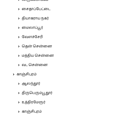
சைதாப்பேட்டை
தியாகராய நகர்
மைலாப்பூர்
வேளச்சேரி
தென் சென்னை
மத்திய சென்னை
வட சென்னை
காஞ்சிபுரம்
ஆலந்தூர்
திருபெரும்பூதூர்
உத்திரமேரூர்
காஞ்சிபுரம்