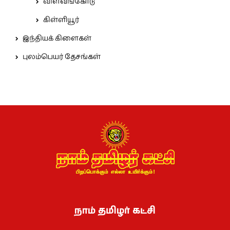
விளவங்கோடு
கிள்ளியூர்
இந்தியக் கிளைகள்
புலம்பெயர் தேசங்கள்
நாம் தமிழர் கட்சி